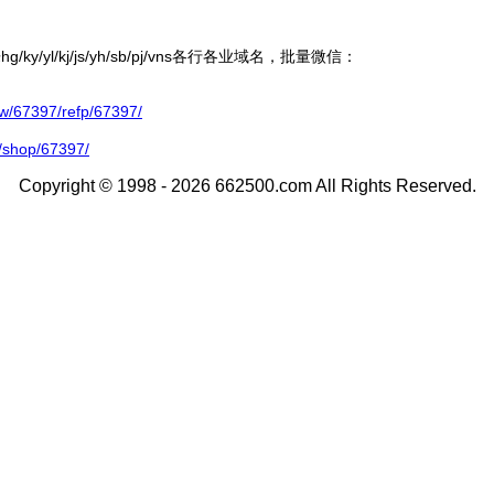
ky/yl/kj/js/yh/sb/pj/vns各行各业域名，批量微信：
67397/refp/67397/
/shop/67397/
Copyright © 1998 - 2026 662500.com All Rights Reserved.